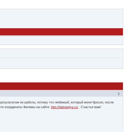
1
 результатом ее работы, потому что любимый, который меня бросил, после
дете координаты Фатимы на сайте:
http://fatimagiya.ru/
. Счастья вам!