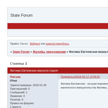
State Forum
Привет, Гость!
Войдите
или
зарегистрируйтесь
.
»
State Forum
»
Жалобы, предложения
»
Фатима Евглевская вернул
Страница:
1
Фатима Евглевская вернула парня
Наська
Поделиться
2016-02-17 13:59:25
Юзер
Фатима Евглевская - лучшая ворожея 
Зарегистрирован
: 2016-01-28
магического вмешательства Фатимы, в
Приглашений:
0
Сообщений:
1
Уважение:
0
Позитив:
0
Провел на форуме:
1 минуту