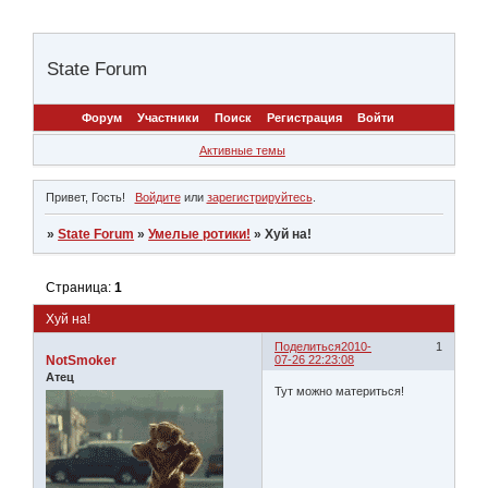
State Forum
Форум
Участники
Поиск
Регистрация
Войти
Активные темы
Привет, Гость!
Войдите
или
зарегистрируйтесь
.
»
State Forum
»
Умелые ротики!
»
Хуй на!
Страница:
1
Хуй на!
Поделиться
2010-
1
NotSmoker
07-26 22:23:08
Атец
Тут можно материться!