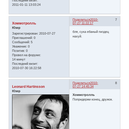
Последний визит:
2011-01-11 13:03:24
Поделиться
2010-
7
Хоммотролль
07-27 11:22:17
Юзер
бля, сука ебаный пиздец
Зарегистрирован
: 2010-07-27
нахуй.
Приглашений:
0
Сообщений:
5
Уважение:
0
Позитив:
0
Провел на форуме:
14 минут
Последний визит:
2010-07-30 16:22:58
Поделиться
2010-
8
Leonard Hartinsson
07-27 14:45:34
Юзер
Хоммотролль
Попридержи конец, дружок.