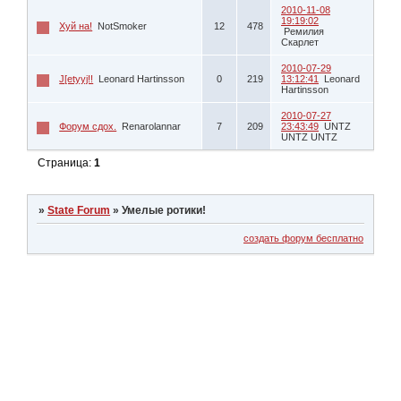
2010-11-08
19:19:02
Хуй на!
NotSmoker
12
478
Ремилия
Скарлет
2010-07-29
J[etyyj!!
Leonard Hartinsson
0
219
13:12:41
Leonard
Hartinsson
2010-07-27
Форум сдох.
Renarolannar
7
209
23:43:49
UNTZ
UNTZ UNTZ
Страница:
1
»
State Forum
»
Умелые ротики!
создать форум бесплатно