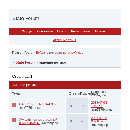
State Forum
Форум
Участники
Поиск
Регистрация
Войти
Активные темы
Привет, Гость!
Войдите
или
зарегистрируйтесь
.
»
State Forum
»
Умелые ротики!
Страница:
1
Умелые ротики!
Последнее
Тема
Ответов
Просмотров
сообщение
2023-07-31
CALL GIRLS IN UDAIPUR
0
123
10:01:35
nlm7976kumar
nlm7976kumar
2022-07-07
Лучший полнометражный
0
76
06:06:52
аниме фильм!
rdvtzbqeop
rdvtzbqeop