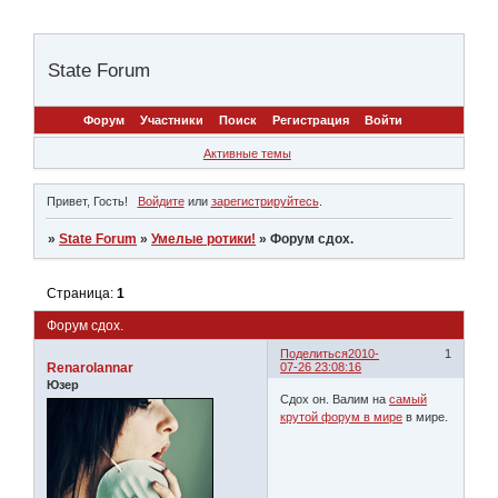
State Forum
Форум
Участники
Поиск
Регистрация
Войти
Активные темы
Привет, Гость!
Войдите
или
зарегистрируйтесь
.
»
State Forum
»
Умелые ротики!
»
Форум сдох.
Страница:
1
Форум сдох.
Поделиться
2010-
1
Renarolannar
07-26 23:08:16
Юзер
Сдох он. Валим на
самый
крутой форум в мире
в мире.