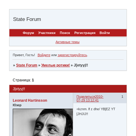
State Forum
Форум
Участники
Поиск
Регистрация
Войти
Активные темы
Привет, Гость!
Войдите
или
зарегистрируйтесь
.
»
State Forum
»
Умелые ротики!
»
J[etyyj!!
Страница:
1
J[etyyj!!
Поделиться
2010-
1
Leonard Hartinsson
07-29 13:12:41
Юзер
<kznm. lf z dhe/ YB[EZ YT
[JHJIJ!!